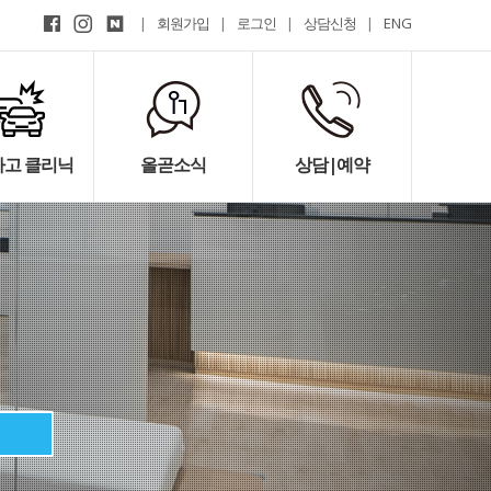
|
회원가입
|
로그인
|
상담신청
|
ENG
고 클리닉
올곧소식
상담|예약