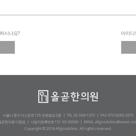
하시나요?
아이디
서울시 중구 서소문로
135
연호빌딩
2층
|
TEL 02-569-1075
|
FAX 070-8260-2075
올곧한의원 이동엽 | 사업자등록번호
151-93-00580
|
EMAIL allgoodclinic@naver.c
Copyright © 2018 Allgoodclinic. All rights reserved.