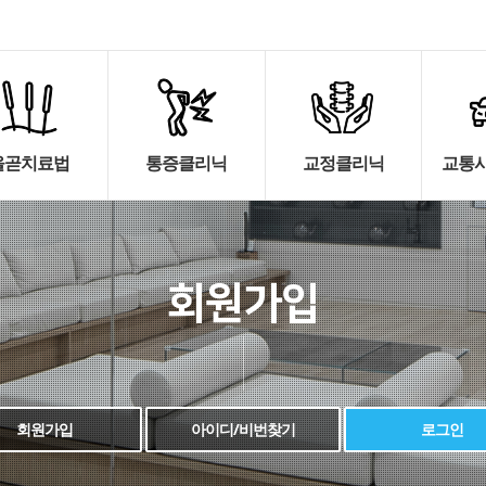
올곧치료법
통증클리닉
교정클리닉
교통사
회원가입
회원가입
아이디/비번찾기
로그인