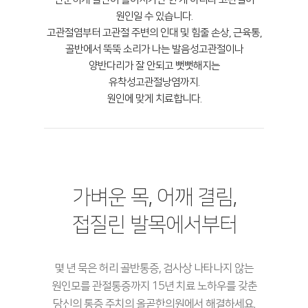
원인일 수 있습니다.
고관절염부터 고관절 주변의 인대 및 힘줄 손상, 근육통,
골반에서 뚝뚝 소리가 나는 발음성고관절이나
양반다리가 잘 안되고 뻣뻣해지는
유착성고관절낭염까지.
원인에 맞게 치료합니다.
가벼운 목, 어깨 결림,
접질린 발목에서부터
몇 년 묵은 허리 골반통증, 검사상 나타나지 않는
원인모를 관절통증까지 15년 치료 노하우를 갖춘
당신의 통증 주치의 올곧한의원에서 해결하세요.