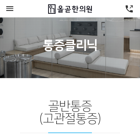
통증클리닉
골반통증
(고관절통증)