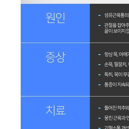
원인
섬유근육통의 
관절을 잡아주
끝이 보이지 
증상
항상 목, 어깨
손목, 팔꿈치,
특히, 목이 
통증이 지속되
치료
틀어진 척추와
뭉친 근육과 
기혈소통 개선