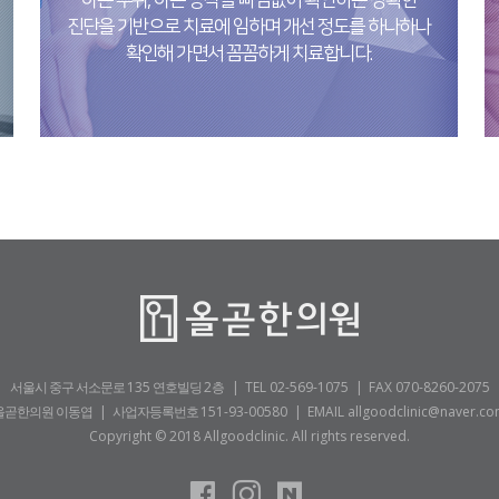
아픈 부위, 아픈 동작을 빠짐없이 확인하는 정확한
진단을 기반으로 치료에 임하며 개선 정도를 하나하나
확인해 가면서 꼼꼼하게 치료합니다.
서울시 중구 서소문로
135
연호빌딩
2층
|
TEL 02-569-1075
|
FAX 070-8260-2075
올곧한의원 이동엽 | 사업자등록번호
151-93-00580
|
EMAIL allgoodclinic@naver.c
Copyright © 2018 Allgoodclinic. All rights reserved.