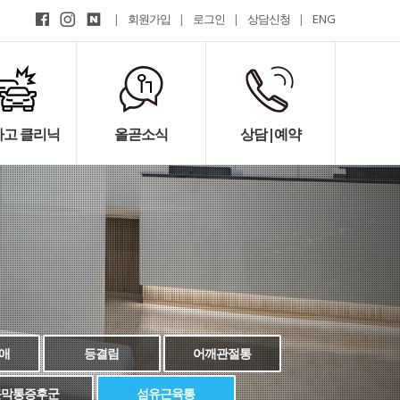
|
회원가입
|
로그인
|
상담신청
|
ENG
고 클리닉
올곧소식
상담|예약
애
등결림
어깨관절통
근막통증후군
섬유근육통