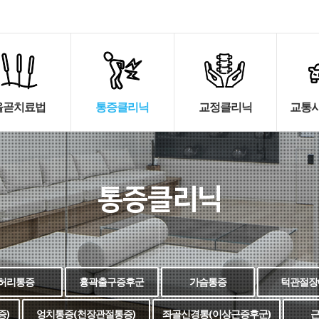
올곧치료법
통증클리닉
교정클리닉
교통사
통증클리닉
허리통증
흉곽출구증후군
가슴통증
턱관절장
증)
엉치통증(천장관절통증)
좌골신경통(이상근증후군)