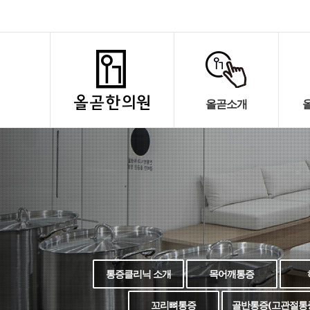
올곧소개
통증클리닉 소개
목어깨통증
꼬리뼈통증
골반통증(고관절통