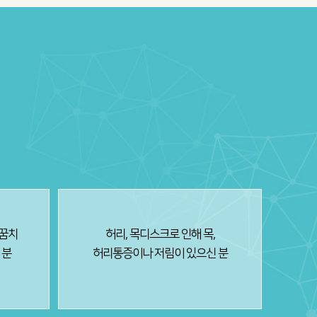
팔꿈치
허리, 목디스크로 인해 목,
 분
허리통증이나 저림이 있으신 분