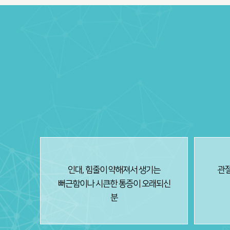
인대, 힘줄이 약해져서 생기는
관절
뻐근함이나 시큰한 통증이 오래되신
분