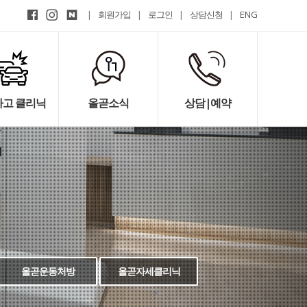
|
회원가입
|
로그인
|
상담신청
|
ENG
고 클리닉
올곧소식
상담|예약
올곧운동처방
올곧자세클리닉