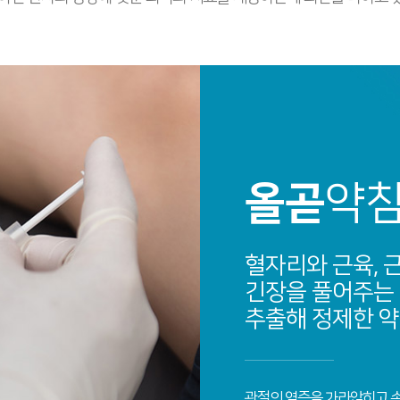
올곧
약
혈자리와 근육, 
긴장을 풀어주는
추출해 정제한 
관절의 염증을 가라앉히고 손