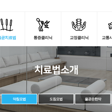
올곧치료법
통증클리닉
교정클리닉
교통사
치료법소개
약침요법
도침요법
올곧은한약