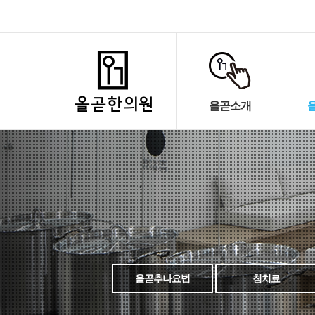
올곧소개
올곧추나요법
침치료