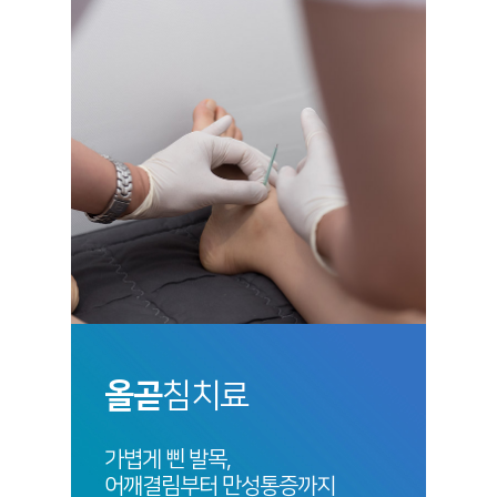
올곧
침치료
가볍게 삔 발목,
어깨결림부터 만성통증까지